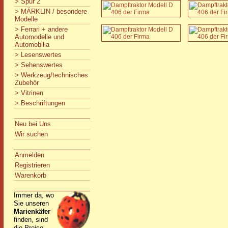
> Spur 2
> MÄRKLIN / besondere
Modelle
> Ferrari + andere
Automodelle und
Automobilia
> Lesenswertes
> Sehenswertes
> Werkzeug/technisches
Zubehör
> Vitrinen
> Beschriftungen
Neu bei Uns
Wir suchen
Anmelden
Registrieren
Warenkorb
Immer da, wo
Sie unseren
Marienkäfer
finden, sind
die Preise