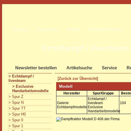
Startseite
Unternehmen
Kontakt
Allgemeine Hinweise
Echtdampf / livesteam
Newsletter bestellen
Artikelsuche
Service
Re
> Echtdampf /
[Zurück zur Übersicht]
livesteam
Modell
> Exclusive
Handarbeitsmodelle
Hersteller
Spur/Gruppe
Beste
> Spur Z
Echtdampf /
> Spur N
Galerie
livesteam
104
Echtdampfmodelle
Exclusive
> Spur TT
Handarbeitsmodelle
> Spur H0
> Spur 0
> Spur 1