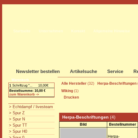
Startseite
Unternehmen
Kontakt
Allgemeine Hinweise
Newsletter bestellen
Artikelsuche
Service
Re
Warenkorb
Alle Hersteller
(32)
Herpa-Beschriftungen
1
Schriftzug "...
10,00€
Bestellsumme: 10,00 €
Wiking
(1)
zum Warenkorb ->
Drucken
> Echtdampf / livesteam
> Spur Z
Herpa-Beschriftungen
(4)
> Spur N
Bild
Bestellnummer
> Spur TT
> Spur H0
Herpa-
> Spur 0