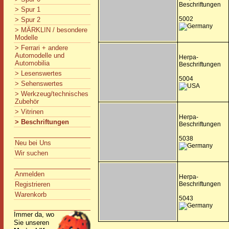
Beschriftungen
> Spur 1
5002
> Spur 2
> MÄRKLIN / besondere
Modelle
> Ferrari + andere
Automodelle und
Herpa-
Automobilia
Beschriftungen
> Lesenswertes
5004
> Sehenswertes
> Werkzeug/technisches
Zubehör
> Vitrinen
Herpa-
> Beschriftungen
Beschriftungen
5038
Neu bei Uns
Wir suchen
Anmelden
Herpa-
Registrieren
Beschriftungen
Warenkorb
5043
Immer da, wo
Sie unseren