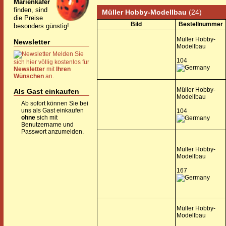
Marienkäfer
finden, sind
Müller Hobby-Modellbau
(24)
die Preise
Bild
Bestellnummer
besonders günstig!
Müller Hobby-
Newsletter
Modellbau
Melden Sie
104
sich hier völlig kostenlos für
Newsletter
mit
Ihren
Wünschen
an.
Müller Hobby-
Als Gast einkaufen
Modellbau
Ab sofort können Sie bei
uns als Gast einkaufen
104
ohne
sich mit
Benutzername und
Passwort anzumelden.
Müller Hobby-
Modellbau
167
Müller Hobby-
Modellbau