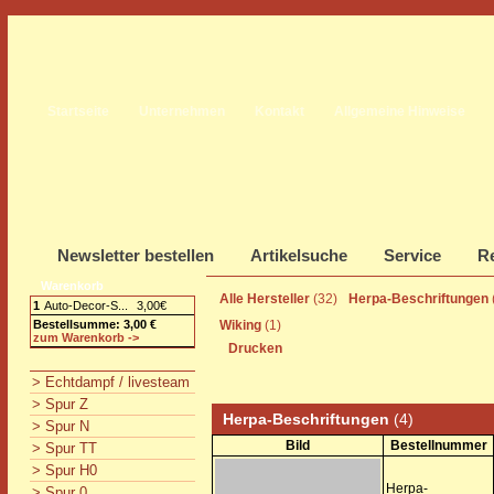
Startseite
Unternehmen
Kontakt
Allgemeine Hinweise
Newsletter bestellen
Artikelsuche
Service
Re
Warenkorb
Alle Hersteller
(32)
Herpa-Beschriftungen
1
Auto-Decor-S...
3,00€
Bestellsumme: 3,00 €
Wiking
(1)
zum Warenkorb ->
Drucken
> Echtdampf / livesteam
> Spur Z
Herpa-Beschriftungen
(4)
> Spur N
Bild
Bestellnummer
> Spur TT
> Spur H0
Herpa-
> Spur 0