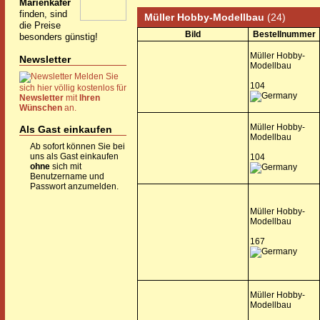
Marienkäfer
finden, sind
Müller Hobby-Modellbau
(24)
die Preise
Bild
Bestellnummer
besonders günstig!
Müller Hobby-
Newsletter
Modellbau
Melden Sie
104
sich hier völlig kostenlos für
Newsletter
mit
Ihren
Wünschen
an.
Müller Hobby-
Als Gast einkaufen
Modellbau
Ab sofort können Sie bei
uns als Gast einkaufen
104
ohne
sich mit
Benutzername und
Passwort anzumelden.
Müller Hobby-
Modellbau
167
Müller Hobby-
Modellbau