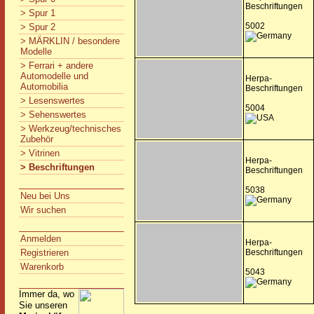
Beschriftungen
> Spur 1
5002
> Spur 2
> MÄRKLIN / besondere
Modelle
> Ferrari + andere
Automodelle und
Herpa-
Automobilia
Beschriftungen
> Lesenswertes
5004
> Sehenswertes
> Werkzeug/technisches
Zubehör
> Vitrinen
Herpa-
> Beschriftungen
Beschriftungen
5038
Neu bei Uns
Wir suchen
Anmelden
Herpa-
Registrieren
Beschriftungen
Warenkorb
5043
Immer da, wo
Sie unseren