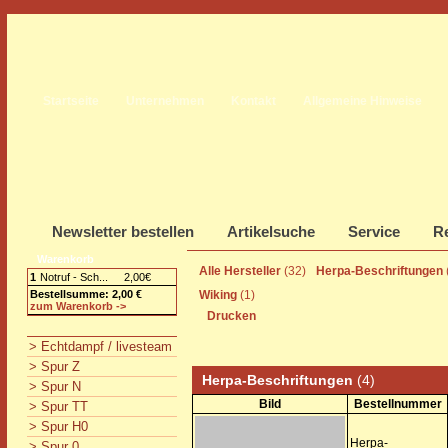
Startseite
Unternehmen
Kontakt
Allgemeine Hinweise
Newsletter bestellen
Artikelsuche
Service
Re
Warenkorb
Alle Hersteller
(32)
Herpa-Beschriftungen
1
Notruf - Sch...
2,00€
Bestellsumme: 2,00 €
Wiking
(1)
zum Warenkorb ->
Drucken
> Echtdampf / livesteam
> Spur Z
Herpa-Beschriftungen
(4)
> Spur N
Bild
Bestellnummer
> Spur TT
> Spur H0
Herpa-
> Spur 0