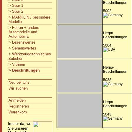
Beschriftungen
> Spur 1
5002
> Spur 2
> MÄRKLIN / besondere
Modelle
> Ferrari + andere
Automodelle und
Herpa-
Automobilia
Beschriftungen
> Lesenswertes
5004
> Sehenswertes
> Werkzeug/technisches
Zubehör
> Vitrinen
Herpa-
> Beschriftungen
Beschriftungen
5038
Neu bei Uns
Wir suchen
Anmelden
Herpa-
Registrieren
Beschriftungen
Warenkorb
5043
Immer da, wo
Sie unseren