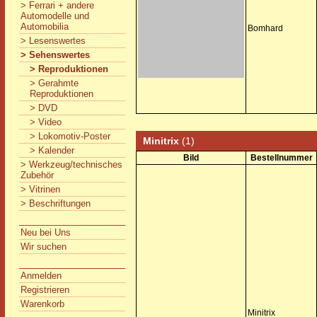
> Ferrari + andere
Automodelle und
Automobilia
Bomhard
> Lesenswertes
> Sehenswertes
> Reproduktionen
> Gerahmte
Reproduktionen
> DVD
> Video
> Lokomotiv-Poster
Minitrix
(1)
> Kalender
Bild
Bestellnummer
> Werkzeug/technisches
Zubehör
> Vitrinen
> Beschriftungen
Neu bei Uns
Wir suchen
Anmelden
Registrieren
Warenkorb
Minitrix