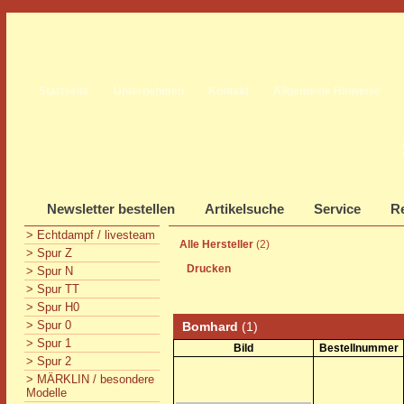
Startseite
Unternehmen
Kontakt
Allgemeine Hinweise
Newsletter bestellen
Artikelsuche
Service
Re
> Echtdampf / livesteam
Alle Hersteller
(2)
> Spur Z
Drucken
> Spur N
> Spur TT
> Spur H0
> Spur 0
Bomhard
(1)
> Spur 1
Bild
Bestellnummer
> Spur 2
> MÄRKLIN / besondere
Modelle