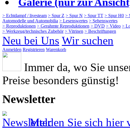
Galerie (nur zur Ansicht
> Echtdampf / livesteam
> Spur Z
> Spur N
> Spur TT
> Spur H0
> 
Automodelle und Automobilia
> Lesenswertes
> Sehenswertes
> Reproduktionen
> Gerahmte Reproduktionen
> DVD
> Video
> L
> Werkzeug/technisches Zubehör
> Vitrinen
> Beschriftungen
Neu bei Uns
Wir suchen
Anmelden
Registrieren
Warenkorb
Immer da, wo Sie uns
Preise besonders günstig!
Newsletter
Melden Sie sich hier 