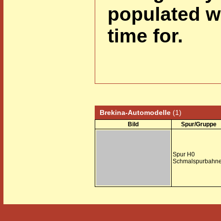
populated w
time for.
Brekina-Automodelle
(1)
Bild
Spur/Gruppe
Spur H0
Schmalspurbahn