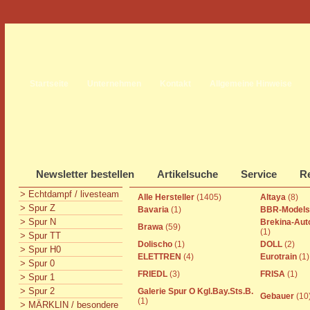
Startseite
Unternehmen
Kontakt
Allgemeine Hinweise
Newsletter bestellen
Artikelsuche
Service
Re
> Echtdampf / livesteam
Alle Hersteller
(1405)
Altaya
(8)
> Spur Z
Bavaria
(1)
BBR-Model
> Spur N
Brekina-Aut
Brawa
(59)
(1)
> Spur TT
Dolischo
(1)
DOLL
(2)
> Spur H0
ELETTREN
(4)
Eurotrain
(1)
> Spur 0
FRIEDL
(3)
FRISA
(1)
> Spur 1
> Spur 2
Galerie Spur O Kgl.Bay.Sts.B.
Gebauer
(10
(1)
> MÄRKLIN / besondere