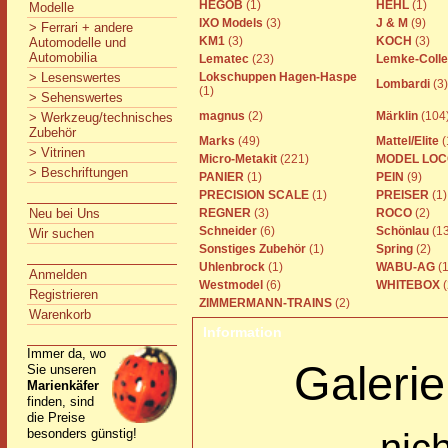
HEGOB
(1)
HEHL
(1)
Modelle
IXO Models
(3)
J & M
(9)
> Ferrari + andere
KM1
(3)
KOCH
(3)
Automodelle und
Automobilia
Lematec
(23)
Lemke-Colle
> Lesenswertes
Lokschuppen Hagen-Haspe
Lombardi
(3)
(1)
> Sehenswertes
magnus
(2)
Märklin
(104
> Werkzeug/technisches
Zubehör
Marks
(49)
Mattel/Elite
(
> Vitrinen
Micro-Metakit
(221)
MODEL LO
> Beschriftungen
PANIER
(1)
PEIN
(9)
PRECISION SCALE
(1)
PREISER
(1)
Neu bei Uns
REGNER
(3)
ROCO
(2)
Schneider
(6)
Schönlau
(1
Wir suchen
Sonstiges Zubehör
(1)
Spring
(2)
Uhlenbrock
(1)
WABU-AG
(1
Anmelden
Westmodel
(6)
WHITEBOX
(
Registrieren
ZIMMERMANN-TRAINS
(2)
Warenkorb
Information
Immer da, wo
Galerie
Sie unseren
Marienkäfer
finden, sind
die Preise
besonders günstig!