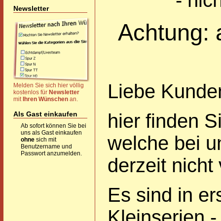
- nic
Newsletter
Achtung: 
Liebe Kunde
Melden Sie sich hier völlig
kostenlos für
Newsletter
mit
Ihren Wünschen
an.
Als Gast einkaufen
hier finden S
Ab sofort können Sie bei
uns als Gast einkaufen
welche bei u
ohne
sich mit
Benutzername und
Passwort anzumelden.
derzeit nicht
Es sind in er
Kleinserien -