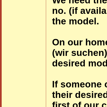
We need the
no.
(if avai
the model.
On our hom
(wir suchen)
desired mod
If someone 
their desire
first of our