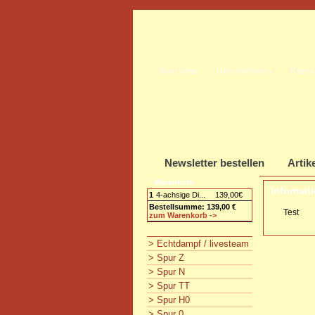
Startseite
Unternehmen
Konta
Newsletter bestellen
Artik
Warenkorb
Informat
1
4-achsige Di...
139,00€
Bestellsumme: 139,00 €
Test
zum Warenkorb ->
> Echtdampf / livesteam
> Spur Z
> Spur N
> Spur TT
> Spur H0
> Spur 0