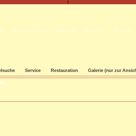
1
kt
Allgemeine Hinweise
Impressum
Neu bei Uns
Wir suchen
elsuche
Service
Restauration
Galerie (nur zur Ansic
ion