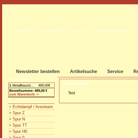
Startseite
Unternehmen
Kontakt
Allgemeine Hinweise
Newsletter bestellen
Artikelsuche
Service
Re
Warenkorb
Information
1
Metallbaustz...
489,00€
Bestellsumme: 489,00 €
Test
zum Warenkorb ->
> Echtdampf / livesteam
> Spur Z
> Spur N
> Spur TT
> Spur H0
> Spur 0